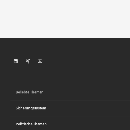
DSGV auf LinkedIn
DSGV auf Xing
DSGV auf Youtube
Beliebte Themen
Sicherungssystem
Politische Themen