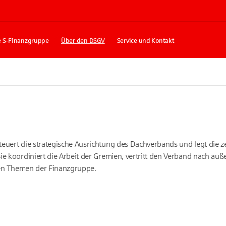
e S-Finanzgruppe
Über den DSGV
Service und Kontakt
euert die strategische Ausrichtung des Dachverbands und legt die z
e koordiniert die Arbeit der Gremien, vertritt den Verband nach auß
igen Themen der Finanzgruppe.