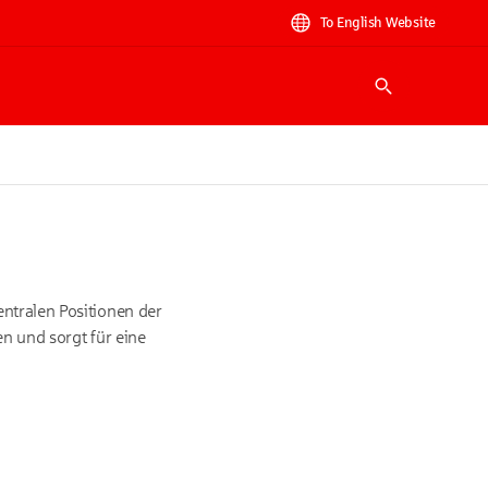
To English Website
Suche
entralen Positionen der
en und sorgt für eine