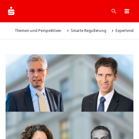
Suche
Men
Themen und Perspektiven
Smarte Regulierung
Expertendoss