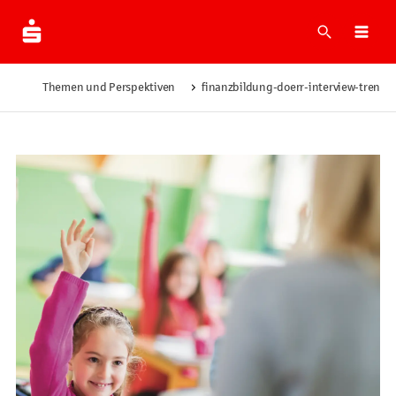
Suche
Men
Themen und Perspektiven
finanzbildung-doerr-interview-trend