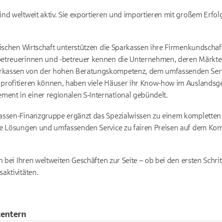
nd weltweit aktiv. Sie exportieren und importieren mit großem Erfol
ischen Wirtschaft unterstützen die Sparkassen ihre Firmenkundschaft 
etreuerinnen und -betreuer kennen die Unternehmen, deren Märkte
rkassen von der hohen Beratungskompetenz, dem umfassenden Ser
profitieren können, haben viele Häuser ihr Know-how im Auslandsges
nt in einer regionalen S-International gebündelt.
assen-Finanzgruppe ergänzt das Spezialwissen zu einem kompletten 
le Lösungen und umfassenden Service zu fairen Preisen auf dem Kom
n bei Ihren weltweiten Geschäften zur Seite – ob bei den ersten Schri
aktivitäten.
centern