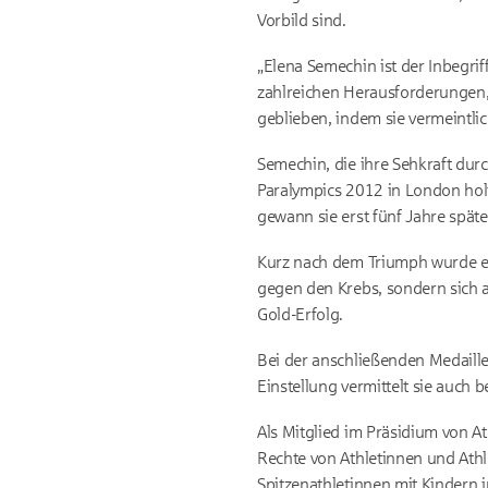
Vorbild sind.
„Elena Semechin ist der Inbegrif
zahlreichen Herausforderungen, 
geblieben, indem sie vermeintl
Semechin, die ihre Sehkraft durc
Paralympics 2012 in London holt
gewann sie erst fünf Jahre späte
Kurz nach dem Triumph wurde ein
gegen den Krebs, sondern sich a
Gold-Erfolg.
Bei der anschließenden Medaille
Einstellung vermittelt sie auch
Als Mitglied im Präsidium von A
Rechte von Athletinnen und Athl
Spitzenathletinnen mit Kindern 