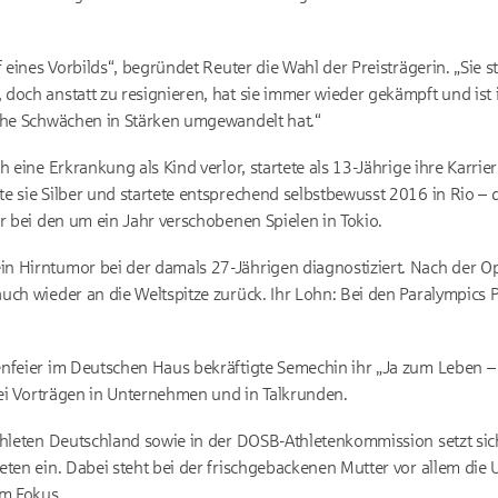
f eines Vorbilds“, begründet Reuter die Wahl der Preisträgerin. „Sie 
doch anstatt zu resignieren, hat sie immer wieder gekämpft und ist
iche Schwächen in Stärken umgewandelt hat.“
h eine Erkrankung als Kind verlor, startete als 13-Jährige ihre Karri
e sie Silber und startete entsprechend selbstbewusst 2016 in Rio – 
r bei den um ein Jahr verschobenen Spielen in Tokio.
 Hirntumor bei der damals 27-Jährigen diagnostiziert. Nach der Op
uch wieder an die Weltspitze zurück. Ihr Lohn: Bei den Paralympics P
nfeier im Deutschen Haus bekräftigte Semechin ihr „Ja zum Leben – hi
 bei Vorträgen in Unternehmen und in Talkrunden.
thleten Deutschland sowie in der DOSB-Athletenkommission setzt sic
eten ein. Dabei steht bei der frischgebackenen Mutter vor allem die 
im Fokus.