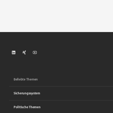
DSGV auf LinkedIn
DSGV auf Xing
DSGV auf Youtube
Beliebte Themen
Sicherungssystem
Politische Themen