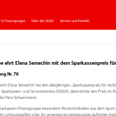
e S-Finanzgruppe
Über den DSGV
Service und Kontakt
 ehrt Elena Semechin mit dem Sparkassenpreis für 
ung Nr. 76
erin Elena Semechin hat den diesjährigen „Sparkassenpreis für Vorbil
n Sparkassen- und Giroverbandes (DSGV), überreichte den Preis im R
die Para-Schwimmerin.
Sparkassen-Finanzgruppe besondere Persönlichkeiten aus dem Sport, 
hren Leistungswillen oder ihr verantwortungsbewusstes Auftreten i