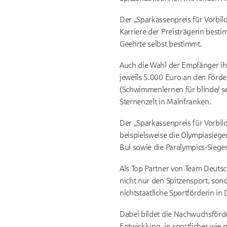
Der „Sparkassenpreis für Vorbild
Karriere der Preisträgerin bes
Geehrte selbst bestimmt.
Auch die Wahl der Empfänger ihre
jeweils 5.000 Euro an den Förd
(Schwimmenlernen für blinde/ se
Sternenzelt in Mainfranken.
Der „Sparkassenpreis für Vorbil
beispielsweise die Olympiasieger
Bui sowie die Paralympics-Siege
Als Top Partner von Team Deuts
nicht nur den Spitzensport, sond
nichtstaatliche Sportförderin in
Dabei bildet die Nachwuchsförde
Entwicklung, in sportlicher wie p