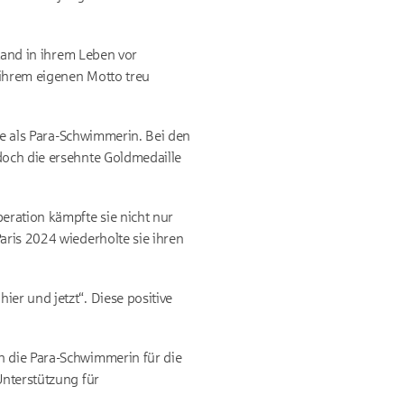
stand in ihrem Leben vor
 ihrem eigenen Motto treu
ere als Para-Schwimmerin. Bei den
doch die ersehnte Goldmedaille
eration kämpfte sie nicht nur
aris 2024 wiederholte sie ihren
er und jetzt“. Diese positive
h die Para-Schwimmerin für die
Unterstützung für