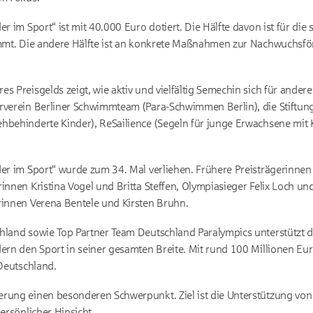
er im Sport“ ist mit 40.000 Euro dotiert.
Die Hälfte davon ist für die 
timmt. Die andere Hälfte ist an konkrete Maßnahmen zur Nachwuchsf
s Preisgelds zeigt, wie aktiv und vielfältig Semechin sich für andere
erverein Berliner Schwimmteam (Para-Schwimmen Berlin), die Stift
hbehinderte Kinder), ReSailience (Segeln für junge Erwachsene mit
der im Sport“ wurde zum 34. Mal verliehen. Frühere Preisträgerinnen
innen Kristina Vogel und Britta Steffen, Olympiasieger Felix Loch und
rinnen Verena Bentele und Kirsten Bruhn.
chland sowie Top Partner Team Deutschland Paralympics unterstützt
ern den Sport in seiner gesamten Breite. Mit rund 100 Millionen Euro 
 Deutschland.
rung einen besonderen Schwerpunkt. Ziel ist die Unterstützung von 
ersönlicher Hinsicht.