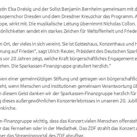
listin Elsa Dreisig und der Solist Benjamin Bernheim gemeinsam mit d
sopernchor Dresden und dem Dresdner Kreuzchor das Programm. Auc
ope, wirkt mit. Die musikalische Leitung übernimmt Nicholas Collon
önlichkeiten sendet ein starkes Zeichen für Weltoffenheit und Friede
n Ort, der vieles in sich vereint. Sie ist Gotteshaus, Konzerthaus un
nung auf Frieden“, sagt Ulrich Reuter, Präsident des Deutschen Spa
s vor 20 Jahren zeigt, welche Kraft bürgerschaftliches Engagement
ehen. Die Sparkassen-Finanzgruppe gratuliert herzlich.“
t von einer gemeinnützigen Stiftung und getragen von bürgerschaftl
tsteht, wenn Menschen und Institutionen gemeinsam Verantwortung
 In diesem Geist danken wir der Sparkassen-Finanzgruppe herzlich für
g dieses außergewöhnlichen Konzerterlebnisses in unserem 20. Jubi
enkirche.
en-Finanzgruppe wichtig, dass das Konzert vielen Menschen offensteht
 das Fernsehen oder in der Mediathek. Das ZDF strahlt das Konzer
über das Streamingportal des ZDF abrufbar.