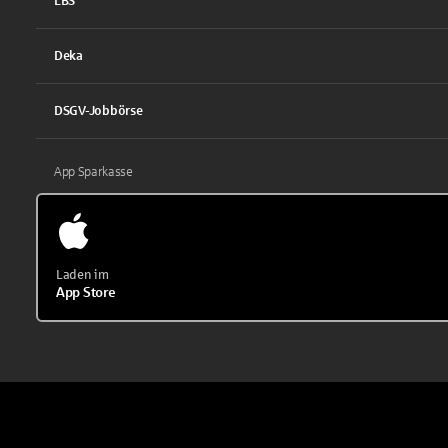
LBS
Deka
DSGV-Jobbörse
App Sparkasse
Laden im
App Store