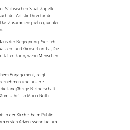
er Sächsischen Staatskapelle
h der Artistic Director der
. Das Zusammenspiel regionaler
n.
d Haus der Begegnung. Sie steht
rkassen- und Giroverbands. „Die
 entfalten kann, wenn Menschen
ichem Engagement, zeigt
 übernehmen und unsere
 die langjährige Partnerschaft
läumsjahr“, so Maria Noth,
: in der Kirche, beim Public
t am ersten Adventssonntag um