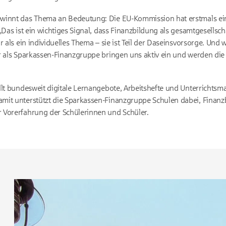
winnt das Thema an Bedeutung: Die EU-Kommission hat erstmals ein
„Das ist ein wichtiges Signal, dass Finanzbildung als gesamtgesellsc
 als ein individuelles Thema – sie ist Teil der Daseinsvorsorge. Und w
r als Sparkassen-Finanzgruppe bringen uns aktiv ein und werden di
lt bundesweit digitale Lernangebote, Arbeitshefte und Unterrichtsmat
mit unterstützt die Sparkassen-Finanzgruppe Schulen dabei, Finanzb
 Vorerfahrung der Schülerinnen und Schüler.