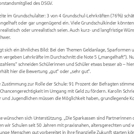
orstandsmitglied des DSGV.
ite im Grundschulalter: 3 von 4 Grundschul-Lehrkräften (76%) schät
angelhaft oder gar ungenügend ein. Viele Grundschulkinder könnten 
alistisch oder unrealistisch seien. Auch kurz- und langfristige Wüns
chwer.
t sich ein ähnliches Bild: Bei den Themen Geldanlage, Sparformen u
 vergeben Lehrkräfte im Durchschnitt die Note 5 („mangelhaft“). Nu
ahlens“ schneiden Schülerinnen und Schüler etwas besser ab – hier 
rhält hier die Bewertung „gut“ oder „sehr gut“.
oße Zustimmung zur Rolle der Schule: 91 Prozent der Befragten stimm
 Chancengerechtigkeit im Umgang mit Geld zu fördern. Karolin Schrie
der und Jugendlichen müssen die Möglichkeit haben, grundlegende
te wünschen sich Unterstützung. „Die Sparkassen sind Partnerinnen 
en wir Schulen seit 50 Jahren mit praxisnahen, altersgerechten und w
junge Menschen gut vorbereitet in ihre finanzielle Zukunft starten kö