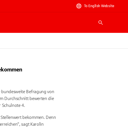
To English Website
Suche
 bekommen
ne bundesweite Befragung von
Im Durchschnitt bewerten die
r Schulnote 4.
en Stellenwert bekommen. Denn
erreichen“, sagt Karolin