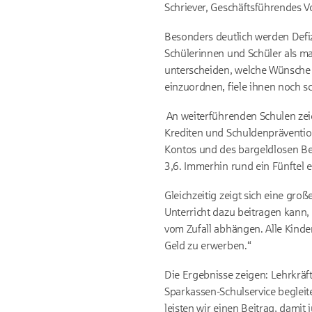
Schriever, Geschäftsführendes V
Besonders deutlich werden Defiz
Schülerinnen und Schüler als m
unterscheiden, welche Wünsche re
einzuordnen, fiele ihnen noch s
An weiterführenden Schulen zeig
Krediten und Schuldenprävention
Kontos und des bargeldlosen Bez
3,6. Immerhin rund ein Fünftel e
Gleichzeitig zeigt sich eine gr
Unterricht dazu beitragen kann,
vom Zufall abhängen. Alle Kin
Geld zu erwerben.“
Die Ergebnisse zeigen: Lehrkräf
Sparkassen-Schulservice begleit
leisten wir einen Beitrag, damit 