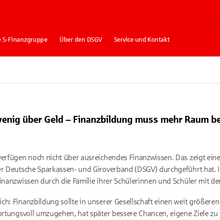
e S-Finanzgruppe
Über den DSGV
Service und Kontakt
 wenig über Geld – Finanzbildung muss mehr Raum
 verfügen noch nicht über ausreichendes Finanzwissen. Das zeigt ei
der Deutsche Sparkassen- und Giroverband (DSGV) durchgeführt hat. 
inanzwissen durch die Familie ihrer Schülerinnen und Schüler mit de
ch: Finanzbildung sollte in unserer Gesellschaft einen weit größer
ortungsvoll umzugehen, hat später bessere Chancen, eigene Ziele zu 