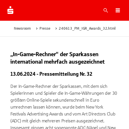
Suche
Men
Newsroom
Presse
240613_PM_IGR_Awards_32.html
„In-Game-Rechner“ der Sparkassen
international mehrfach ausgezeichnet
13.06.2024 - Pressemitteilung Nr. 32
Der In-Game-Rechner der Sparkassen, mit dem sich
Spielerinnen und Spieler die In-Game-Währungen der 30
größten Online-Spiele sekundenschnell in Euro
umrechnen lassen können, wurde beim New York
Festivals Advertising Awards und vom Art Directors Club
(ADC) mit gleich mehreren Preisen ausgezeichnet.
Insgesamt gingen acht sogenannte ADC-Nägel und New