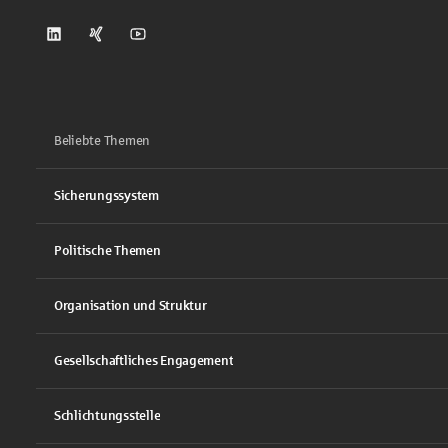
DSGV auf LinkedIn
DSGV auf Xing
DSGV auf Youtube
Beliebte Themen
Sicherungssystem
Politische Themen
Organisation und Struktur
Gesellschaftliches Engagement
Schlichtungsstelle