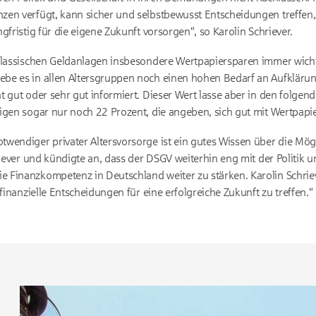
zen verfügt, kann sicher und selbstbewusst Entscheidungen treffen
gfristig für die eigene Zukunft vorsorgen“, so Karolin Schriever.
klassischen Geldanlagen insbesondere Wertpapiersparen immer wicht
be es in allen Altersgruppen noch einen hohen Bedarf an Aufklärun
t gut oder sehr gut informiert. Dieser Wert lasse aber in den folgen
igen sogar nur noch 22 Prozent, die angeben, sich gut mit Wertpap
wendiger privater Altersvorsorge ist ein gutes Wissen über die Mög
riever und kündigte an, dass der DSGV weiterhin eng mit der Politik
Finanzkompetenz in Deutschland weiter zu stärken. Karolin Schriever:
 finanzielle Entscheidungen für eine erfolgreiche Zukunft zu treffen.“