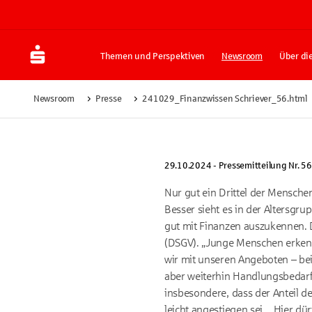
Themen und Perspektiven
Newsroom
Über di
Newsroom
Presse
241029_Finanzwissen Schriever_56.html
29.10.2024 - Pressemitteilung Nr. 56
Nur gut ein Drittel der Mensche
Besser sieht es in der Altersgru
gut mit Finanzen auszukennen. 
(DSGV). „Junge Menschen erkenne
wir mit unseren Angeboten – bei
aber weiterhin Handlungsbedarf
insbesondere, dass der Anteil d
leicht angestiegen sei.
„Hier dür