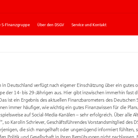
e S-Finanzgruppe
Über den DSGV
Service und Kontakt
n in Deutschland verfügt nach eigener Einschätzung über ein gutes 
ppe der 14- bis 29-Jährigen aus. Hier gibt inzwischen immerhin fast di
Das ist ein Ergebnis des aktuellen Finanzbarometers des Deutschen
n immer häufiger, wie wichtig ein gutes Finanzwissen für die Planun
spielsweise auf Social-Media-Kanälen – sehr erfolgreich. Über alle A
“, so Karolin Schriever, Geschäftsführendes Vorstandsmitglied des 
erjenigen, die sich mangelhaft oder ungenügend informiert fühlten, 
fen Politik und Gesellschaft in ihren Bemühungen nicht nachlassen.