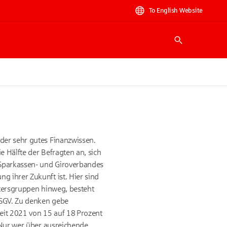
To English Website
Suche
oder sehr gutes Finanzwissen.
e Hälfte der Befragten an, sich
 Sparkassen- und Giroverbandes
g ihrer Zukunft ist. Hier sind
ltersgruppen hinweg, besteht
DSGV. Zu denken gebe
seit 2021 von 15 auf 18 Prozent
 Nur wer über ausreichende